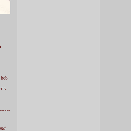
m
s heb
oms
------
 and