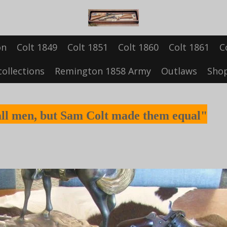
on
Colt 1849
Colt 1851
Colt 1860
Colt 1861
C
collections
Remington 1858 Army
Outlaws
Sho
all men, but Sam Colt made them equal"