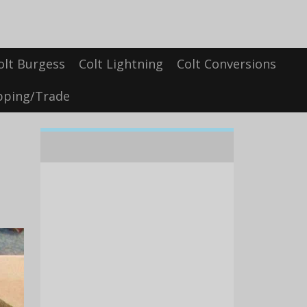
olt Burgess
Colt Lightning
Colt Conversions
pping/Trade