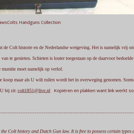
awsColts Handguns Collection
nt de Colt historie en de Nederlandse wetgeving. Het is namelijk vrij o
 van te genieten. Schieten is louter toegestaan op de daarvoor bedoelde
 munitie moet namelijk op verlof.
et te koop maar als U wilt ruilen wordt het in overweging genomen. Som
Kopiëren en plakken want link werkt s
U bij zit:
colt1851@live.nl
--------------------------------------------------------------------------
t the Colt history and Dutch Gun law. It is free to possess certain types